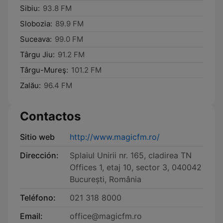
Sibiu:
93.8 FM
Slobozia:
89.9 FM
Suceava:
99.0 FM
Târgu Jiu:
91.2 FM
Târgu-Mureş:
101.2 FM
Zalău:
96.4 FM
Contactos
Sitio web
http://www.magicfm.ro/
Dirección:
Splaiul Unirii nr. 165, cladirea TN
Offices 1, etaj 10, sector 3, 040042
București, România
Teléfono:
021 318 8000
Email:
office@magicfm.ro