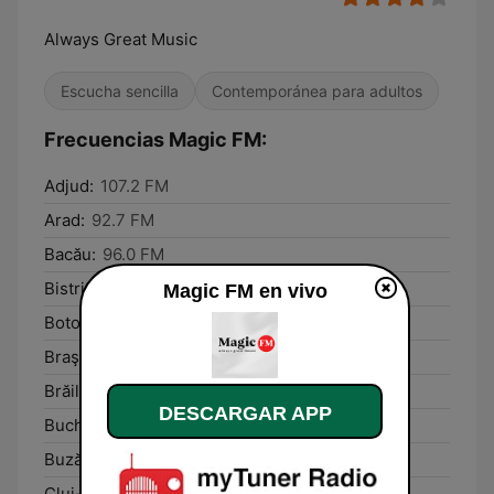
Always Great Music
Escucha sencilla
Contemporánea para adultos
Frecuencias Magic FM:
Adjud:
107.2 FM
Arad:
92.7 FM
Bacău:
96.0 FM
Bistriţa:
99.3 FM
Magic FM en vivo
Botoşani:
98.1 FM
Braşov:
91.2 FM
Brăila:
89.2 FM
DESCARGAR APP
Bucharest:
90.8 FM
Buzău:
105.6 FM
Cluj-Napoca:
89.4 FM