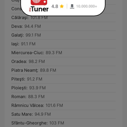
Constanţa:
89.4 FM
Călăraşi:
101.8 FM
Deva:
94.4 FM
Galaţi:
99.1 FM
Iaşi:
91.1 FM
Miercurea-Ciuc:
89.3 FM
Oradea:
98.2 FM
Piatra Neamţ:
89.8 FM
Piteşti:
91.2 FM
Ploieşti:
93.9 FM
Roman:
88.3 FM
Râmnicu Vâlcea:
101.6 FM
Satu Mare:
94.9 FM
Sfântu-Gheorghe:
103 FM