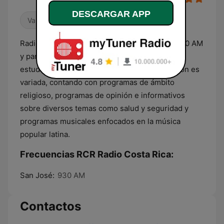
DESCARGAR APP
Variado
Radio Costa Rica transmite en la frecuencia 930 AM
y para todo el mundo por internet, desde sus
estudios en Zapote, San José. Su programación es
variada, contando con programas de ámbito
religioso, programas de opinión e informativos
sobre diversos temas como salud y seguridad y
programas musicales enfocados en la música
popular latina.
Frecuencias RCR Radio Costa Rica:
San José:
930 AM
Contactos