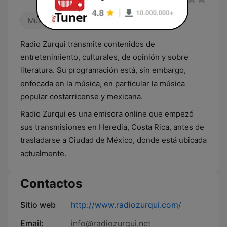
Música mexicana
Radio Zurqui transmite contenidos de
entretenimiento, culturales, de opinión y sobre
literatura. Su programación está, sin embargo,
enfocada en la música, en particular la música
popular costarricense y mexicana.
Radio Zurqui es una emisora online que empezó
sus transmisiones en Heredia, Costa Rica, antes de
trasladarse a Ciudad de México, donde está ubicada
actualmente.
Contactos
Sitio web
http://www.radiozurqui.com/
Email:
info@radiozurqui.net