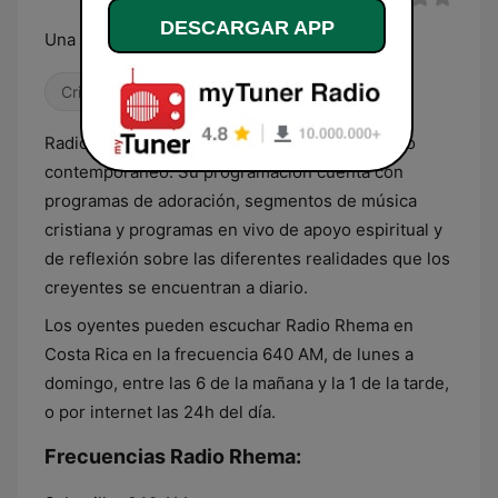
DESCARGAR APP
Una voz que viene del cielo
Cristiana
Radio Rhema es una emisora de corte cristiano
contemporáneo. Su programación cuenta con
programas de adoración, segmentos de música
cristiana y programas en vivo de apoyo espiritual y
de reflexión sobre las diferentes realidades que los
creyentes se encuentran a diario.
Los oyentes pueden escuchar Radio Rhema en
Costa Rica en la frecuencia 640 AM, de lunes a
domingo, entre las 6 de la mañana y la 1 de la tarde,
o por internet las 24h del día.
Frecuencias Radio Rhema: