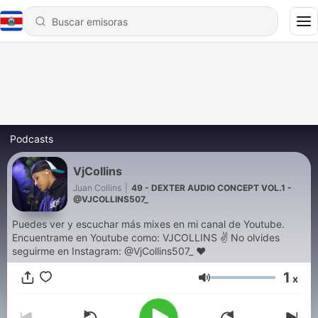
Podcasts
VjCollins
Juan Collins
|
49 - DEXTER AUDIO CONCEPT VOL.1 -
@VJCOLLINS507_
Puedes ver y escuchar más mixes en mi canal de Youtube.
Encuentrame en Youtube como: VJCOLLINS ✌ No olvides
seguirme en Instagram: @VjCollins507_ ❤️
1
x
Volumen