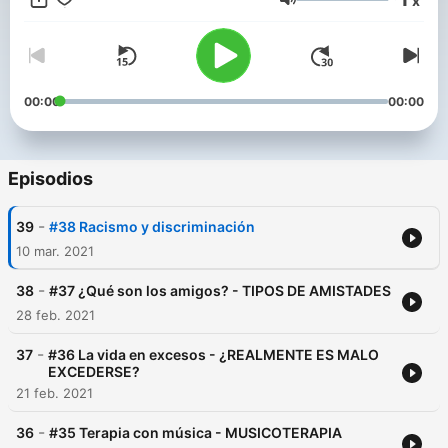
x
Dawkins y terminamos con la trilogía del Padrino, no te
Volumen
sorprendas. Los Qualia - Los qualia son las cualidades
subjetivas de las experiencias individuales. La fuente más
confiable (Wikipedia)...
00:00
00:00
Episodios
-
39
#38 Racismo y discriminación
10 mar. 2021
-
38
#37 ¿Qué son los amigos? - TIPOS DE AMISTADES
28 feb. 2021
-
37
#36 La vida en excesos - ¿REALMENTE ES MALO
EXCEDERSE?
21 feb. 2021
-
36
#35 Terapia con música - MUSICOTERAPIA