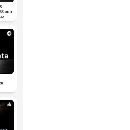
S
S con
uz
ta