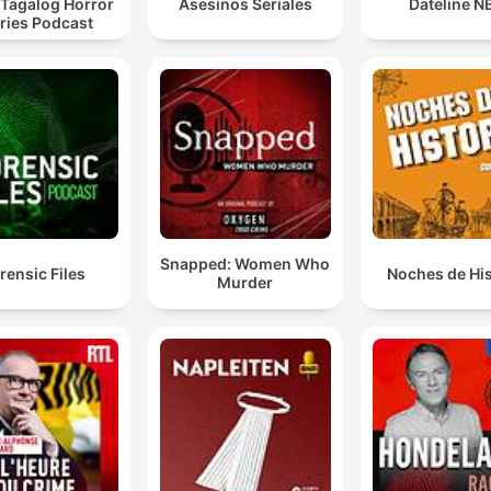
 Tagalog Horror
Asesinos Seriales
Dateline N
ries Podcast
Snapped: Women Who
rensic Files
Noches de His
Murder