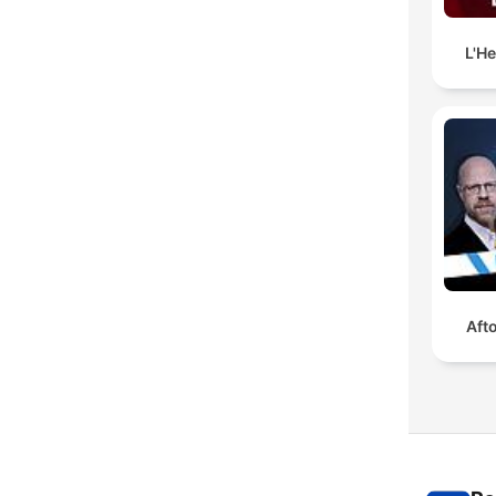
L'H
Aft