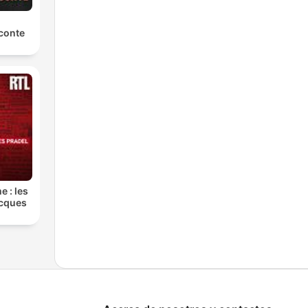
conte
e : les
acques