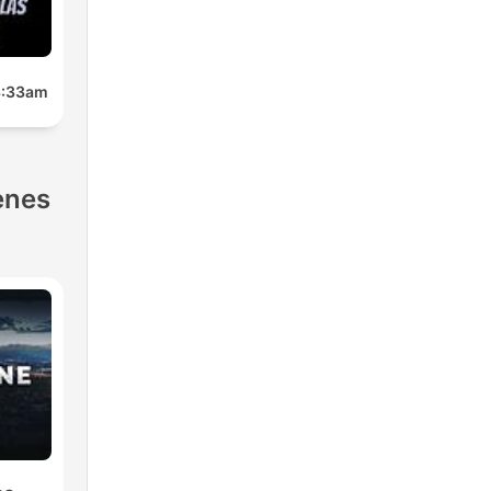
 3:33am
enes