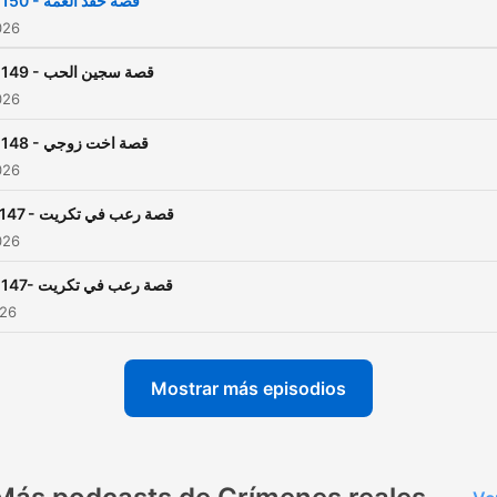
2150 - قصة حقد العمة
026
2149 - قصة سجين الحب
026
2148 - قصة اخت زوجي
026
2147 - قصة رعب في تكريت
026
2147- قصة رعب في تكريت
026
Mostrar más episodios