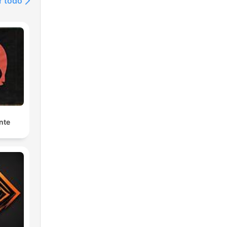
r todo
nte