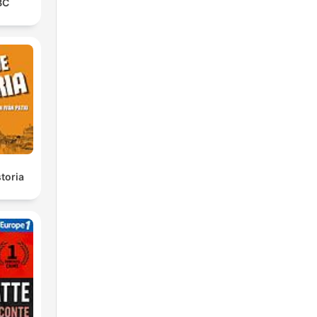
BC
toria