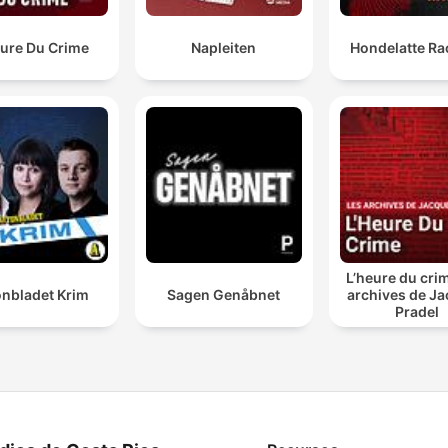
eure Du Crime
Napleiten
Hondelatte Ra
L’heure du crim
onbladet Krim
Sagen Genåbnet
archives de J
Pradel