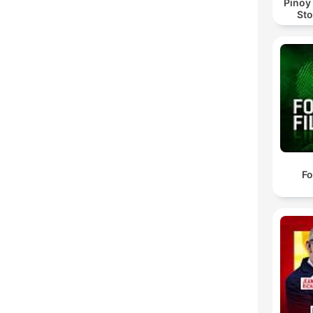
Pinoy
Sto
Fo