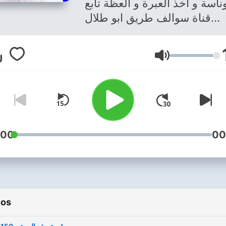
وناسة و اخذ العبرة و العظة تابع
قناة سوالف طريق ابو طلال
الحمراني في اليوتيوب :-
https://youtube.com/@falhmrany
Volumen
عبر الواتس اب 0096555798721
 تفاصيل القصة صوتي او كتابة
🙏🌹🌹
:00
00
ios