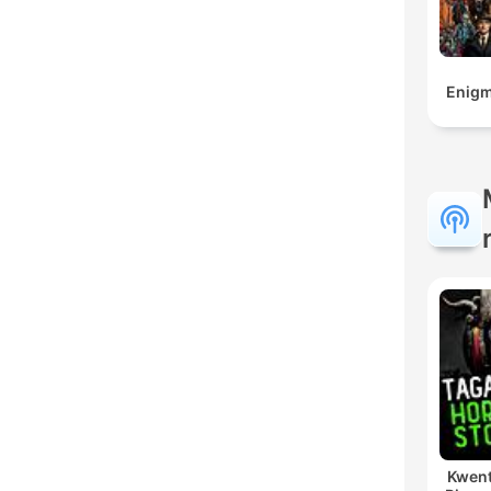
Enigm
Kwent