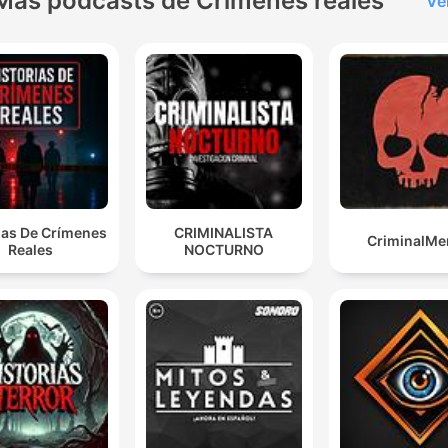
Más podcasts de Crímenes reales
Ve
ias De Crímenes
CRIMINALISTA
CriminalMe
Reales
NOCTURNO