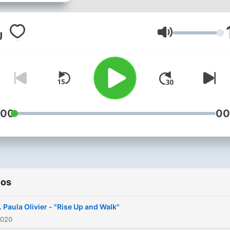
10977. All are welcome
Volumen
:00
00
ios
. Paula Olivier - "Rise Up and Walk"
2020