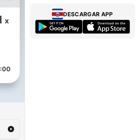
DESCARGAR APP
1
x
:00