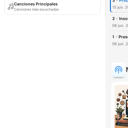
-
3
Proc
Canciones Principales
15 jun. 
Canciones más escuchadas
-
2
Inso
06 jun. 
-
1
Pres
06 jun. 