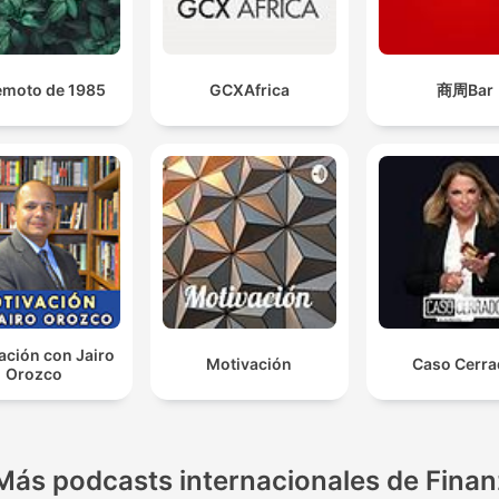
emoto de 1985
GCXAfrica
商周Bar
ación con Jairo
Motivación
Caso Cerr
Orozco
Más podcasts internacionales de Fina