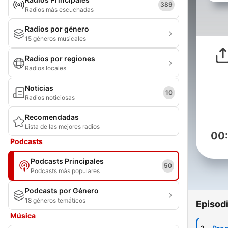
389
Radios más escuchadas
Radios por género
15 géneros musicales
Radios por regiones
Radios locales
Noticias
10
Radios noticiosas
Recomendadas
Lista de las mejores radios
00
Podcasts
Podcasts Principales
50
Podcasts más populares
Podcasts por Género
18 géneros temáticos
Episod
Música