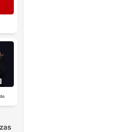
ado
nzas