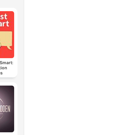
 Smart:
ion
es