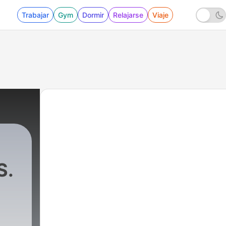
Trabajar
Gym
Dormir
Relajarse
Viaje
S.
3 - Proceso monitorio en Colombia