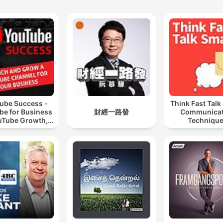
ube Success -
Think Fast Talk
be for Business
財經一路發
Communicat
uTube Growth,
Techniqu
eo Marketing