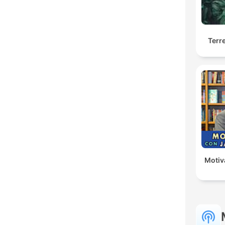
Terr
Motiv