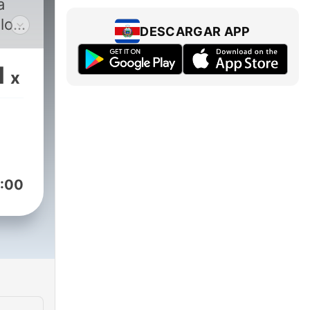
a
los
DESCARGAR APP
ará
1
x
 en
tivo
s en
e
,
:00