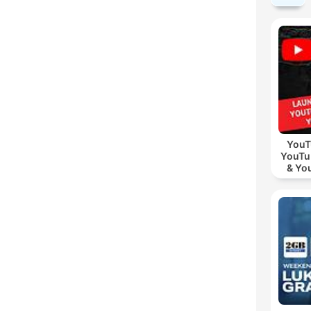
YouT
YouTu
& Yo
Vid