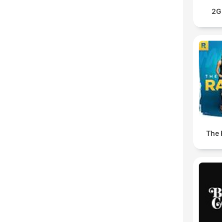
2G
The