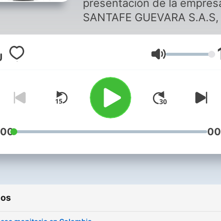
presentación de la empres
SANTAFE GUEVARA S.A.S, 
servicios que se prestan. Y
una vez a la semana se toc
Volumen
temas jurídicos enfocados
el derecho civil, administra
y laboral; y se tocará tema
el diseño y construcción d
obras civiles, remodelacion
etc.
:00
00
ios