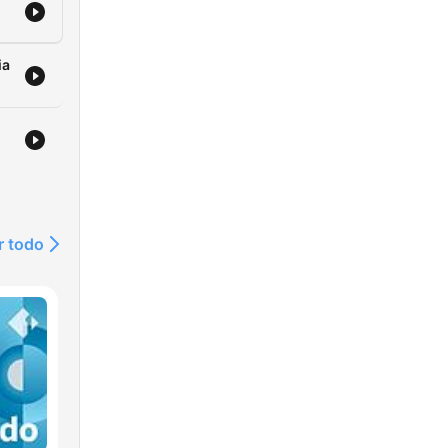
ia
r todo