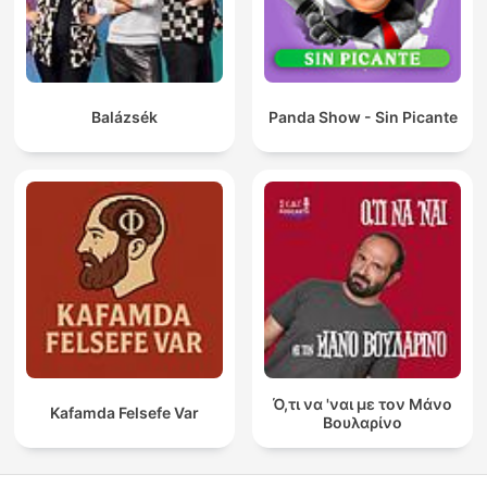
Balázsék
Panda Show - Sin Picante
Ό,τι να 'ναι με τον Μάνο
Kafamda Felsefe Var
Βουλαρίνο