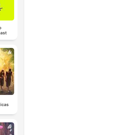
o
ast
licas