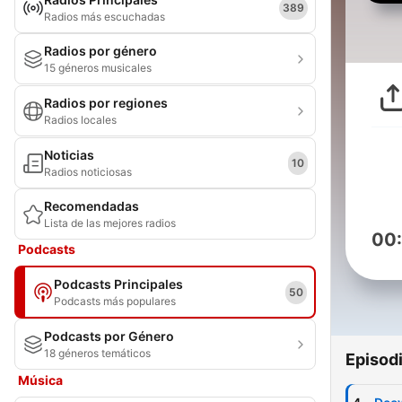
389
Radios más escuchadas
Radios por género
15 géneros musicales
Radios por regiones
Radios locales
Noticias
10
Radios noticiosas
Recomendadas
Lista de las mejores radios
00
Podcasts
Podcasts Principales
50
Podcasts más populares
Podcasts por Género
18 géneros temáticos
Episod
Música