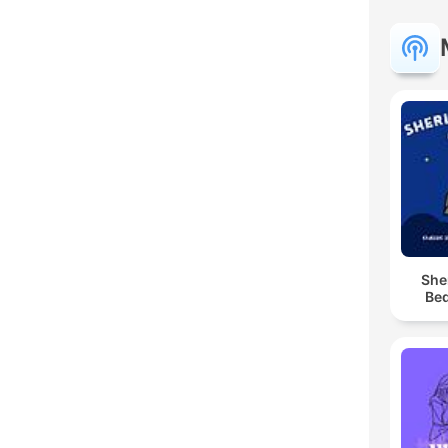
She
Bed