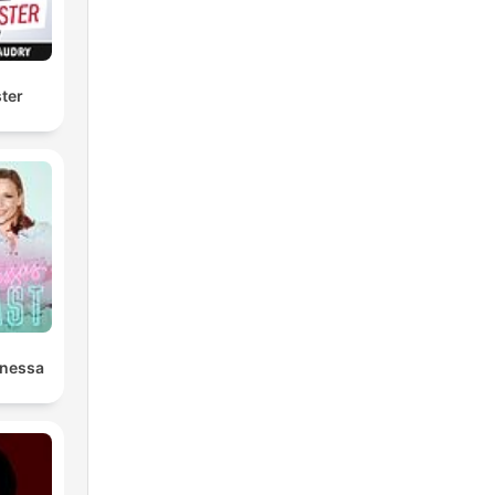
ter
anessa