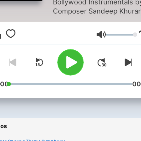
Bollywood Instrumentals b
Podcast
Composer Sandeep Khuran
Free downloads.
Volumen
:00
00
ios