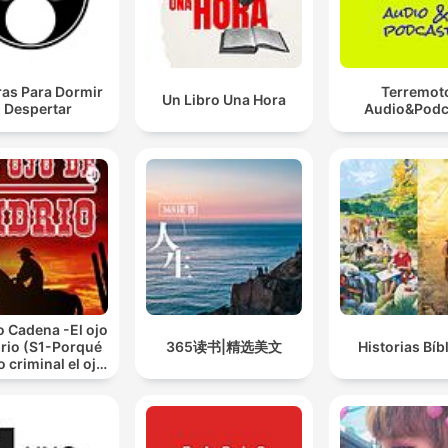
ras Para Dormir
Terremot
Un Libro Una Hora
 Despertar
Audio&Podc
io Cadena -El ojo
drio (S1-Porqué
365读书|精选美文
Historias Bíb
o criminal el ojo
de vidrio.)