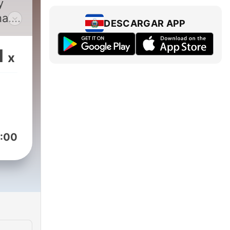
y
a.
DESCARGAR APP
1
x
:00