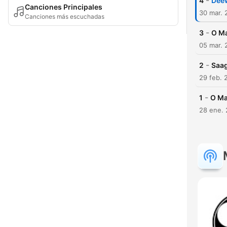
-
4
Dee
Canciones Principales
30 mar. 
Canciones más escuchadas
-
3
O Ma
05 mar. 
-
2
Saag
29 feb. 
-
1
O Ma
28 ene. 