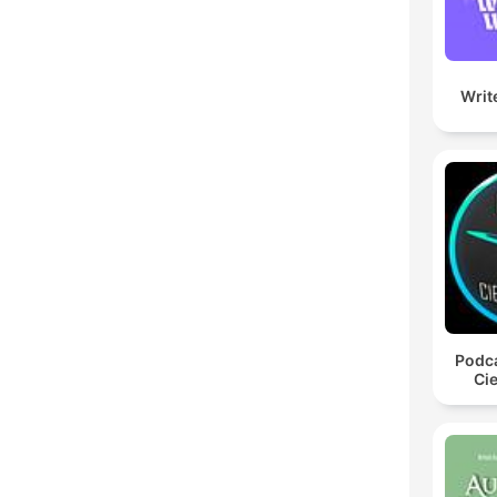
Writ
Podca
Cie