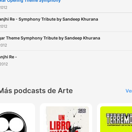
war Openng Theme Symphony
2012
njhi Re - Symphony Tribute by Sandeep Khurana
2012
ar Theme Symphony Tribute by Sandeep Khurana
2012
njhi Re -
2012
Más podcasts de Arte
Ve