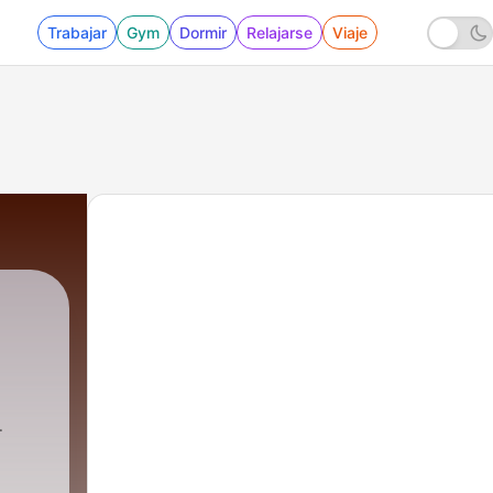
Trabajar
Gym
Dormir
Relajarse
Viaje
 Khurana
|
4 - Deewar Openng Theme Symphony