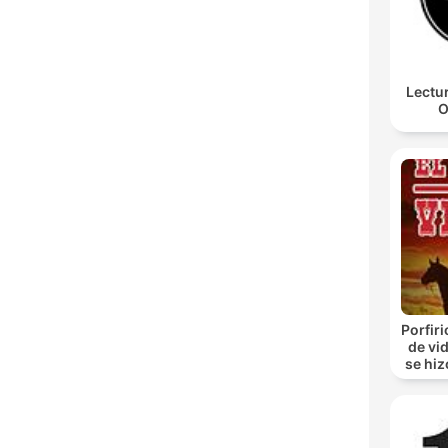
Lectu
O
Porfir
de vi
se hiz