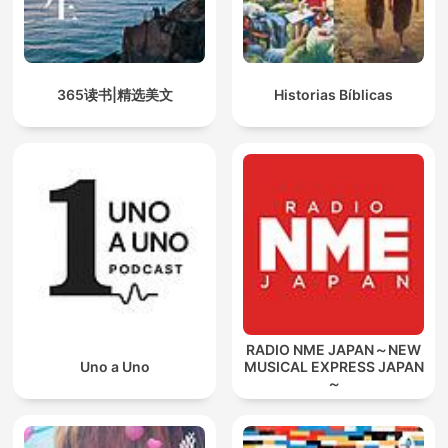
365读书|精选美文
Historias Bíblicas
RADIO NME JAPAN～NEW
Uno a Uno
MUSICAL EXPRESS JAPAN
～