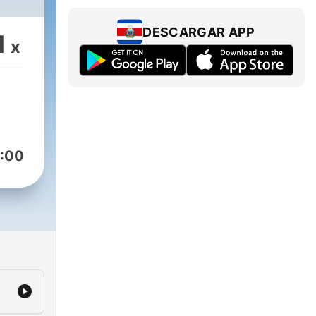
DESCARGAR APP
1
x
:00