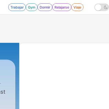
Trabajar
Gym
Dormir
Relajarse
Viaje
ast