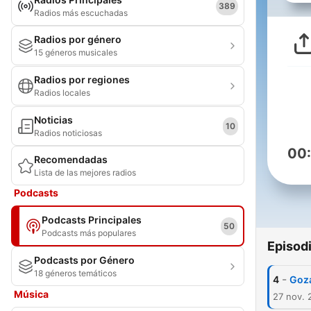
389
Radios más escuchadas
Radios por género
15 géneros musicales
Radios por regiones
Radios locales
Noticias
10
Radios noticiosas
00
Recomendadas
Lista de las mejores radios
Podcasts
Podcasts Principales
50
Podcasts más populares
Episod
Podcasts por Género
18 géneros temáticos
-
4
Goza
Música
27 nov. 