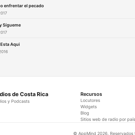
 enfrentar el pecado
2017
y Sígueme
2017
 Esta Aqui
2016
dios de Costa Rica
Recursos
Locutores
ios y Podcasts
Widgets
Blog
Sitios web de radio por paí
© AppMind 2026. Reservados t