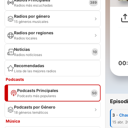
389
Radios más escuchadas
Radios por género
15 géneros musicales
Radios por regiones
Radios locales
Noticias
10
Radios noticiosas
00
Recomendadas
Lista de las mejores radios
Podcasts
Podcasts Principales
50
Podcasts más populares
Episod
Podcasts por Género
18 géneros temáticos
-
3
Chau
Música
15 abr. 