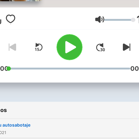
espacio.
Volumen
:00
00
ios
 autosabotaje
2021