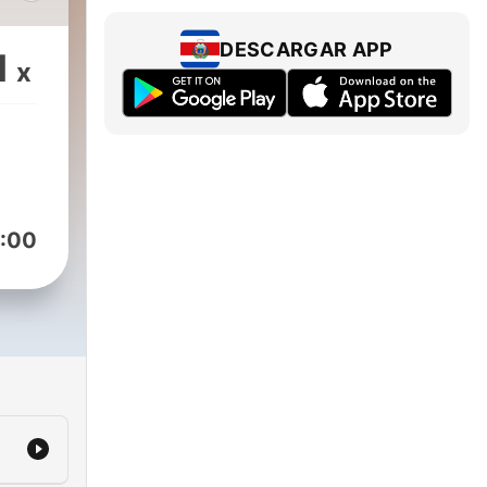
DESCARGAR APP
1
x
:00