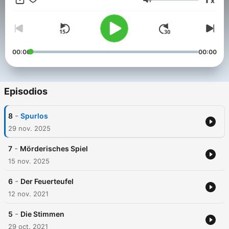
x
nicht zu kurz, wodurch ein einzigartiges TV-Format geschaffen
Volumen
wird, in dem wohliges Lokalkolorit auf mitreißende
Krimispannung trifft. Erzählt aus der Perspektive von
authentischen Figuren, die man so nur bei uns findet.
Erzählstimme: Tinka Kleffner - Tonmischung: Natalie Helbling.
00:00
00:00
Episodios
-
8
Spurlos
29 nov. 2025
-
7
Mörderisches Spiel
15 nov. 2025
-
6
Der Feuerteufel
12 nov. 2021
-
5
Die Stimmen
29 oct. 2021