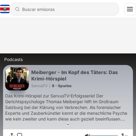
Podcasts
Meiberger - Im Kopf des Täters: Das
Krimi-Hörspiel
ServusTV
|
8 - Spurlos
Das Krimi-Hörspiel zur ServusTV-Erfolgsserie! Der
Gerichtspsychologe Thomas Meiberger hilft im Großraum
Salzburg bei der Klärung von Verbrechen. Als forensischer
Experte und Zauberkünstler kennt er die menschliche Psyche
wie kein zweiter und kann diese auch gezielt beeinflussen.
Durch das charmante und augenzwinkernde Auftreten der
Figuren kommt aber auch der typisch österreichische Humor
1