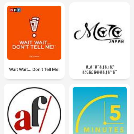
ã‚‚ã¨ã˜ã‚ƒã±ã‚“
Wait Wait... Don't Tell Me!
ã½ã£ã©ãã‚ƒã™ã¨