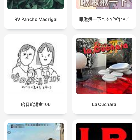
RV Pancho Madrigal
啾啾揪一下 °˖✧◝(⁰▿⁰)◜✧˖°
哈日給湯室106
La Cuchara