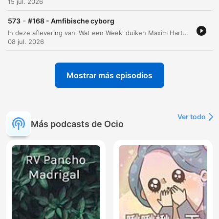
15 jul. 2026
-
573
#168 - Amfibische cyborg
In deze aflevering van 'Wat een Week' duiken Maxim Hartman en Willem Treur in een breed scala aan uiteenlopende onderwerpen. Van ongemakkelijke toiletervaringen en de spanning van sportwedstrijden tot de gevaren van rabies en de impact van inteelt bij het Friese paard. Daarnaast bespreken de presentatoren de sociale druk van bekendheid, de geschiedenis van petanque, en wetenschappelijke fenomenen zoals amfibische cyborg-insecten en het ontstaan van eeneiige vierlingen. De aflevering sluit af met een informele discussie over eetgewoonten en de kans op meerlingen.
08 jul. 2026
Mostrar más episodios
Ver todo
Más podcasts de Ocio