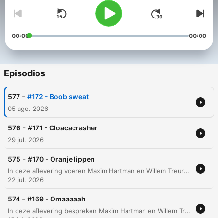
00:00
00:00
Episodios
-
577
#172 - Boob sweat
05 ago. 2026
-
576
#171 - Cloacacrasher
29 jul. 2026
-
575
#170 - Oranje lippen
In deze aflevering voeren Maxim Hartman en Willem Treur een chaotische discussie over uiteenlopende onderwerpen, variërend van persoonlijke verzorging en absurde methoden om van een bril af te komen tot de recente visuele verschijning van Madonna. De gesprekken raken ook aan controversiële thema's zoals de seksualisering van vrouwelijke atleten in sportuitzendingen en de impact van bezuinigingen op de Nederlandse cultuursector. Daarnaast bespreken de presentatoren diverse maatschappelijke en wetenschappelijke fenomenen, waaronder de toename van meldingen over verwarde mensen in Nederland, een bizar nieuwsfeit over een python in een bh, en de ontdekking van een nieuwe apensoort in Congo. De aflevering sluit af met innovaties zoals een zonne-energie ambulance ontwikkeld door de TU Eindhoven.
22 jul. 2026
-
574
#169 - Omaaaaah
In deze aflevering bespreken Maxim Hartman en Willem Treur een breed scala aan bizarre nieuwsberichten en persoonlijke anekdotes. Van juridische zaken over verkeersboetes en tegenstrijdige politieadviezen tot de diefstal van 20.000 kilo Emmentaler kaas en een Belgische oma die per ongeluk het verkeerde kind meeneemt. Daarnaast duiken de hosts in diverse onderwerpen, variërend van politieke geschenken van Erdogan en incidenten in Ryanair-vluchten tot psychologische concepten zoals 'co-rumineren' en de impact van satellietreflectie op onze natuurlijke ritmes.