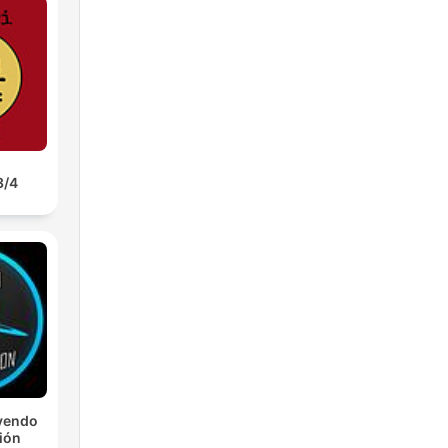
3/4
yendo
ción