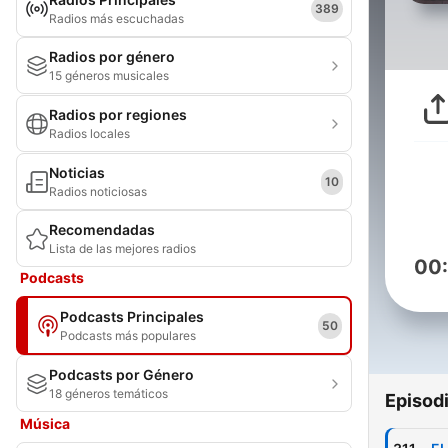
389
Radios más escuchadas
Radios por género
15 géneros musicales
Radios por regiones
Radios locales
Noticias
10
Radios noticiosas
Recomendadas
Lista de las mejores radios
00
Podcasts
Podcasts Principales
50
Podcasts más populares
Podcasts por Género
18 géneros temáticos
Episod
Música