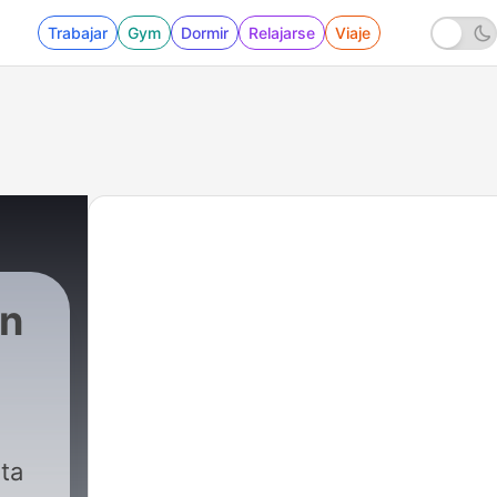
Trabajar
Gym
Dormir
Relajarse
Viaje
on
ta