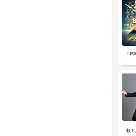
Histo
欸！