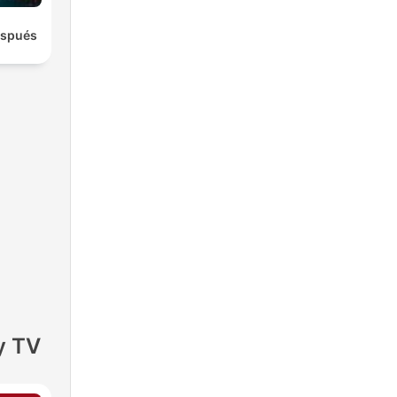
espués
y TV