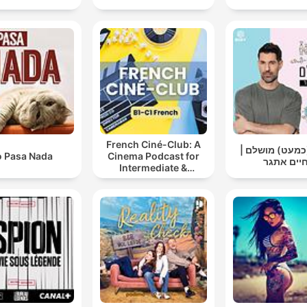
French Ciné-Club: A
 (כמעט) מושלם
 Pasa Nada
Cinema Podcast for
יים אתגר
Intermediate &
Advanced French
Learners