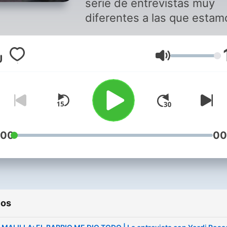
serie de entrevistas muy
diferentes a las que estam
acostumbrados. Divertidas
polémicas, emotivas, pero
Volumen
sobre todo muy adictivas.
:00
00
ios