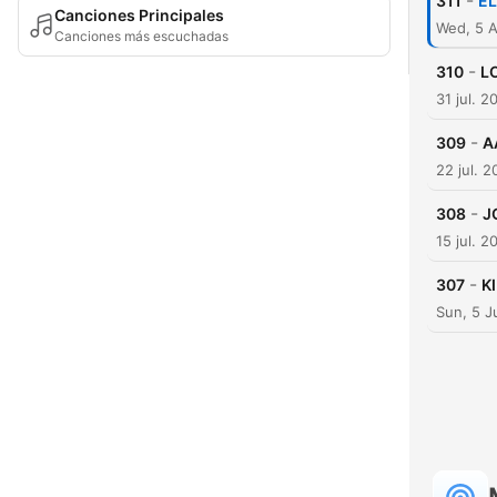
-
311
EL
Canciones Principales
Wed, 5 
Canciones más escuchadas
-
310
L
31 jul. 2
-
309
A
22 jul. 
-
308
J
15 jul. 2
-
307
K
Sun, 5 J