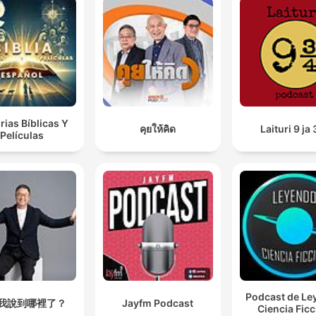
rias Bíblicas Y
คุยให้คิด
Laituri 9 ja 
Películas
Podcast de Le
我說到哪裡了？
Jayfm Podcast
Ciencia Fic