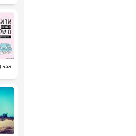
אבא |
ח