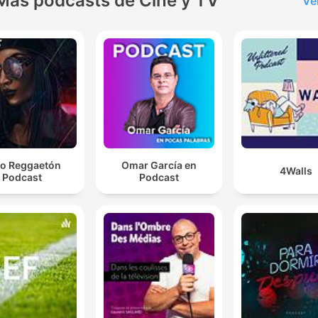
Más podcasts de Cine y TV
Ve
o Reggaetón
Omar García en
4Walls
Podcast
Podcast