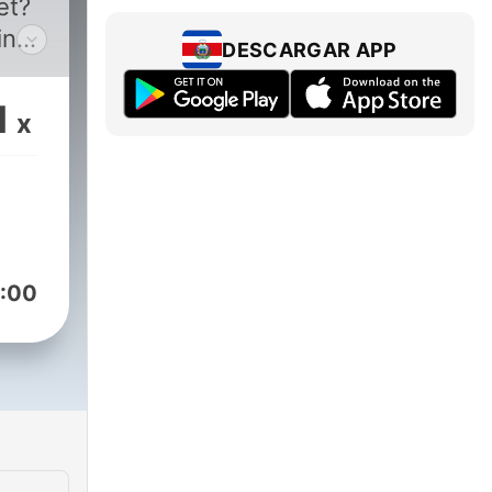
et?
ing
DESCARGAR APP
e
1
x
they
:00