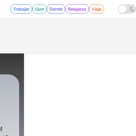
Trabajar
Gym
Dormir
Relajarse
Viaje
iness
|
5 - How To Build a $10M Business - Chels
M