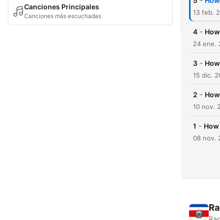
-
5
How 
Canciones Principales
13 feb. 
Canciones más escuchadas
-
4
How 
24 ene.
-
3
How 
15 dic. 
-
2
How 
10 nov. 
-
1
How 
08 nov.
Ra
Rad