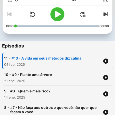
x
Volumen
00:00
00:00
Episodios
-
11
#10 - A vida em seus métodos diz calma
04 feb. 2025
-
10
#9 - Plante uma árvore
21 ene. 2025
-
9
#8 - Quem é mais rico?
14 ene. 2025
-
8
#7 - Não faça aos outros o que você não quer que
façam a você