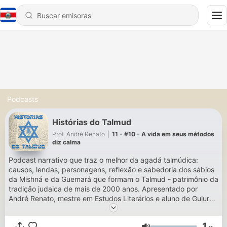
Podcasts
Histórias do Talmud
Prof. André Renato
|
11 - #10 - A vida em seus métodos
diz calma
Podcast narrativo que traz o melhor da agadá talmúdica:
causos, lendas, personagens, reflexão e sabedoria dos sábios
da Mishná e da Guemará que formam o Talmud - patrimônio da
tradição judaica de mais de 2000 anos. Apresentado por
André Renato, mestre em Estudos Literários e aluno de Guiur
(conversão ao Judaísmo). Episódios novos às terças-feiras,
quinzenalmente. Vamos conversar? hatalmidhatov@gmail.com
1