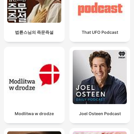
법륜스님의 즉문즉설
That UFO Podcast
Modlitwa w drodze
Joel Osteen Podcast