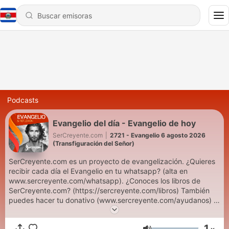
Podcasts
Evangelio del día - Evangelio de hoy
SerCreyente.com
|
2721 - Evangelio 6 agosto 2026
(Transfiguración del Señor)
SerCreyente.com es un proyecto de evangelización. ¿Quieres
recibir cada día el Evangelio en tu whatsapp? (alta en
www.sercreyente.com/whatsapp). ¿Conoces los libros de
SerCreyente.com? (https://sercreyente.com/libros) También
puedes hacer tu donativo (www.sercreyente.com/ayudanos) o
contactarnos (info@sercreyente.com). Evangelio de hoy,
Evangelho de hoje, Liturgia Diária, Palavra do dia, Evangelio,
1