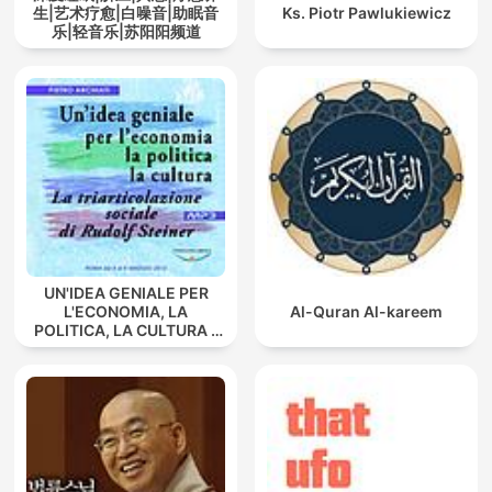
生|艺术疗愈|白噪音|助眠音
Ks. Piotr Pawlukiewicz
乐|轻音乐|苏阳阳频道
UN'IDEA GENIALE PER
L'ECONOMIA, LA
Al-Quran Al-kareem
POLITICA, LA CULTURA -
La triarticolazione sociale
di Rudolf Steiner