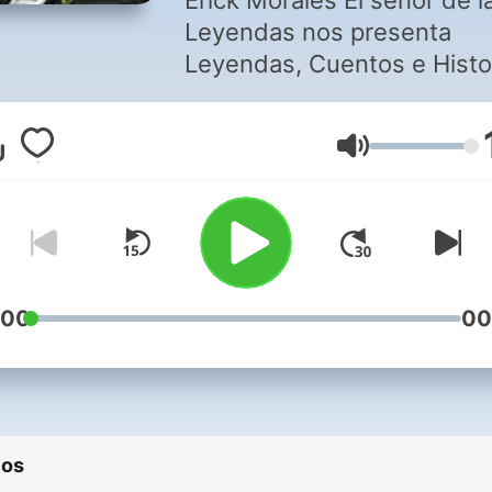
Erick Morales El señor de l
Leyendas nos presenta
Leyendas, Cuentos e Histo
de Ultratumba con Don Je
Volumen
:00
00
ios