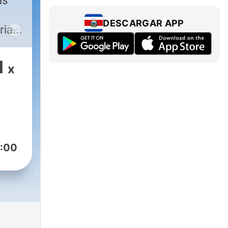
as
DESCARGAR APP
rias
sú
1
x
:00