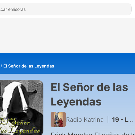
El Señor de las Leyendas
El Señor de las
Leyendas
Radio Katrina
|
19 - Leyenda de Perdóname Mami