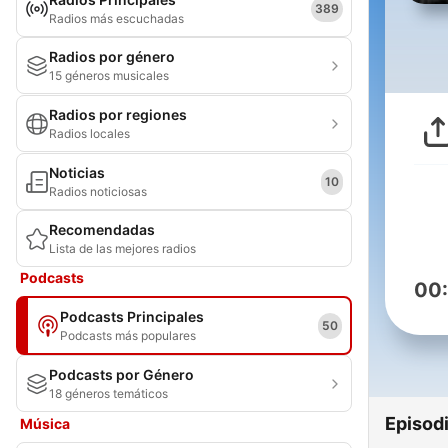
389
Radios más escuchadas
Radios por género
15 géneros musicales
Radios por regiones
Radios locales
Noticias
10
Radios noticiosas
Recomendadas
Lista de las mejores radios
Podcasts
00
Podcasts Principales
50
Podcasts más populares
Podcasts por Género
18 géneros temáticos
Episod
Música