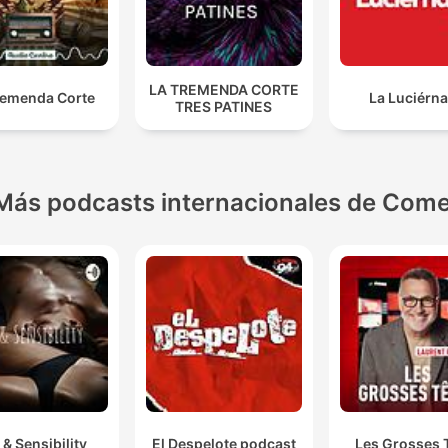
LA TREMENDA CORTE
remenda Corte
La Luciérn
TRES PATINES
Más podcasts internacionales de Come
 & Sensibility
El Despelote podcast
Les Grosses 