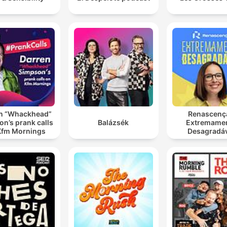
n “Whackhead”
Renascenç
n’s prank calls
Balázsék
Extremame
Kfm Mornings
Desagradá