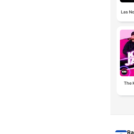
Las N
The K
Ra