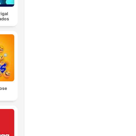
igal
ados
Jose