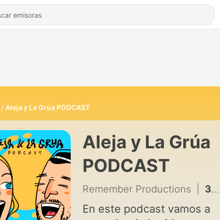
Aleja y La Grúa PODCAST
Aleja y La Grúa
PODCAST
Remember Productions
|
304 - EP 300 CHUPI STREAM en vivo | Celebrando episodio 300
En este podcast vamos a