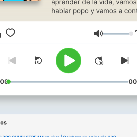
aprender de la vida, vamos
hablar popo y vamos a con
un poco experiencias que t
vez nos ayuden a ser un p
Volumen
mejores. En varios episodios
vamos a tener invitados, e
otros voy a estar con mi no
y en otros voy a estar yo so
Asi que nada, muchas grac
si lo escuchan, nos vemos
:00
00
luego. DISPONIBLE TAMBIEN
EN YOUTUBE!!!
ios