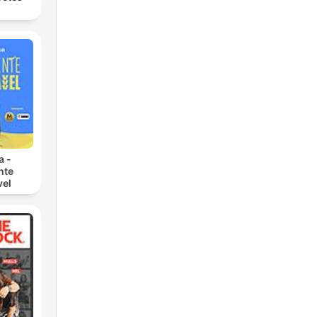
a -
nte
vel