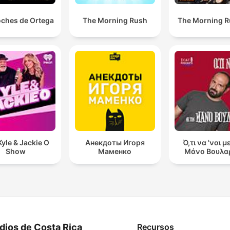
oches de Ortega
The Morning Rush
The Morning 
yle & Jackie O
Анекдоты Игоря
Ό,τι να 'ναι μ
Show
Маменко
Μάνο Βουλα
dios de Costa Rica
Recursos