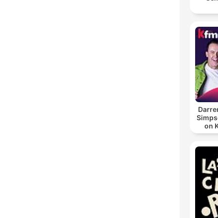
Darre
Simpso
on 