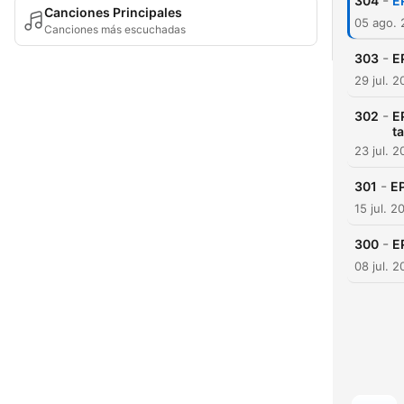
-
304
E
Canciones Principales
05 ago.
Canciones más escuchadas
-
303
E
29 jul. 
-
302
E
t
23 jul. 
-
301
EP
15 jul. 2
-
300
E
08 jul. 