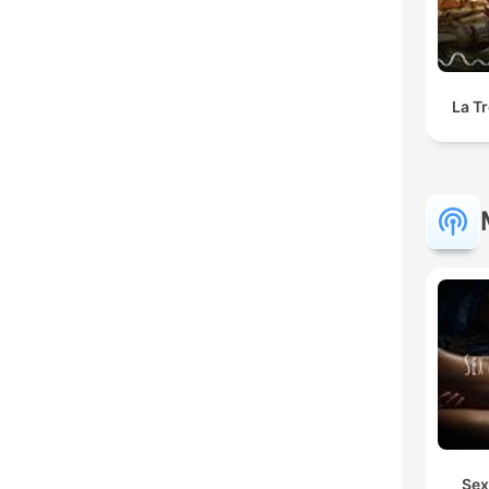
La T
Sex