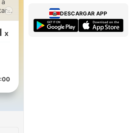
 a
tar
DESCARGAR APP
al
oco
1
x
n
via
lito.
ias
:00