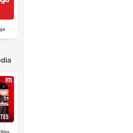
aga
dia
Têtes