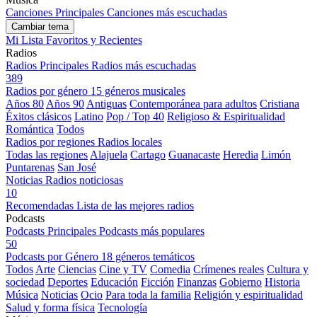
Canciones Principales
Canciones más escuchadas
Cambiar tema
Mi Lista
Favoritos y Recientes
Radios
Radios Principales
Radios más escuchadas
389
Radios por género
15 géneros musicales
Años 80
Años 90
Antiguas
Contemporánea para adultos
Cristiana
Éxitos clásicos
Latino
Pop / Top 40
Religioso & Espiritualidad
Romántica
Todos
Radios por regiones
Radios locales
Todas las regiones
Alajuela
Cartago
Guanacaste
Heredia
Limón
Puntarenas
San José
Noticias
Radios noticiosas
10
Recomendadas
Lista de las mejores radios
Podcasts
Podcasts Principales
Podcasts más populares
50
Podcasts por Género
18 géneros temáticos
Todos
Arte
Ciencias
Cine y TV
Comedia
Crímenes reales
Cultura y
sociedad
Deportes
Educación
Ficción
Finanzas
Gobierno
Historia
Música
Noticias
Ocio
Para toda la familia
Religión y espiritualidad
Salud y forma física
Tecnología