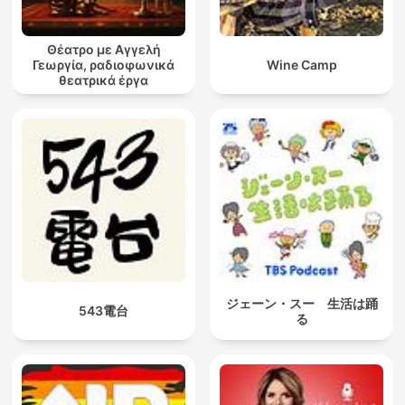
Θέατρο με Αγγελή
Γεωργία, ραδιοφωνικά
Wine Camp
θεατρικά έργα
ジェーン・スー 生活は踊
543電台
る