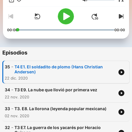
x
Volumen
Follow us
00:00
00:00
Episodios
-
35
T4 E1. El soldadito de plomo (Hans Christian
Andersen)
22 dic. 2020
-
34
T3 E9. La nube que llovió por primera vez
22 nov. 2020
-
33
T3. E8. La llorona (leyenda popular mexicana)
02 nov. 2020
-
32
T3 E7. La guerra de los yacarés por Horacio