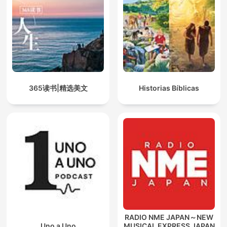
365读书|精选美文
Historias Bíblicas
RADIO NME JAPAN～NEW
Uno a Uno
MUSICAL EXPRESS JAPAN