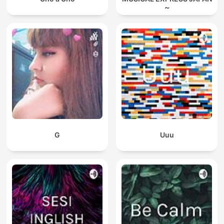
～
G
Uuu