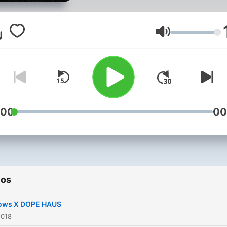
produced in Toronto;
broadcast in Vancouver
biweekly SATURDAY 9-10
Volumen
PST CJSF 90.1FM
:00
00
ios
ows X DOPE HAUS
2018