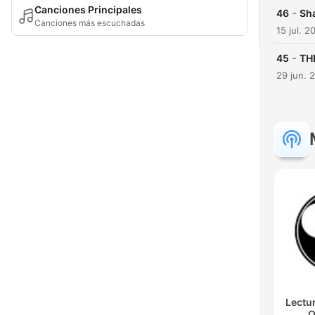
Canciones Principales
-
46
Sh
Canciones más escuchadas
15 jul. 2
-
45
TH
29 jun. 
Lectu
O