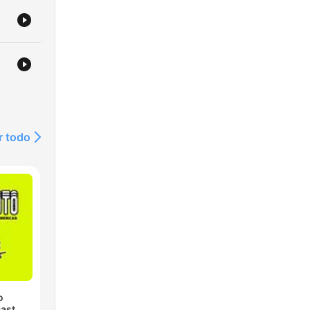
r todo
o
ast