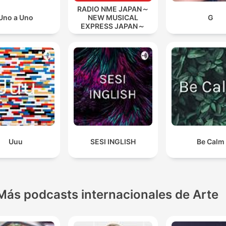
RADIO NME JAPAN～
Uno a Uno
NEW MUSICAL
G
EXPRESS JAPAN～
Uuu
SESI INGLISH
Be Calm
Más podcasts internacionales de Arte