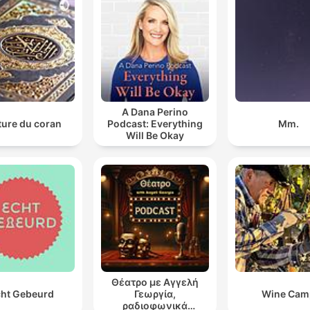
A Dana Perino
ture du coran
Podcast: Everything
Mm.
Will Be Okay
Θέατρο με Αγγελή
ht Gebeurd
Γεωργία,
Wine Cam
ραδιοφωνικά