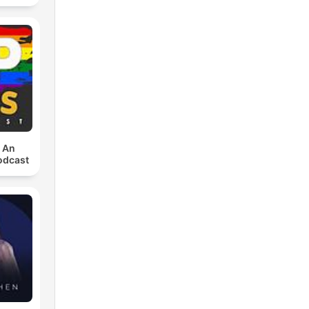
: An
odcast