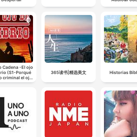
io Cadena -El ojo
drio (S1-Porqué
365读书|精选美文
Historias Bíb
o criminal el ojo
de vidrio.)