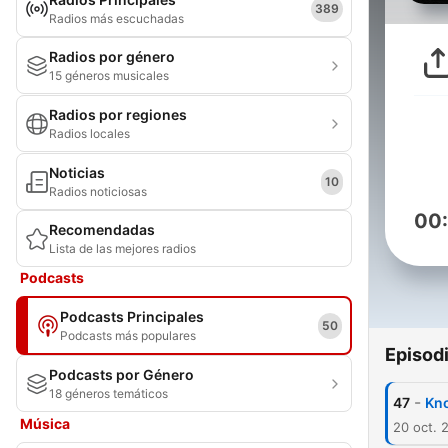
389
Radios más escuchadas
Radios por género
15 géneros musicales
Radios por regiones
Radios locales
Noticias
10
Radios noticiosas
00
Recomendadas
Lista de las mejores radios
Podcasts
Podcasts Principales
50
Podcasts más populares
Episod
Podcasts por Género
18 géneros temáticos
-
47
Kn
Música
20 oct. 