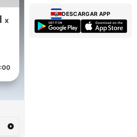
DESCARGAR APP
1
x
pm
:00