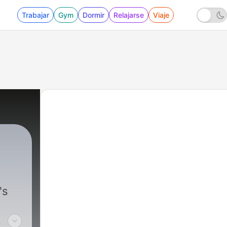
Trabajar
Gym
Dormir
Relajarse
Viaje
's