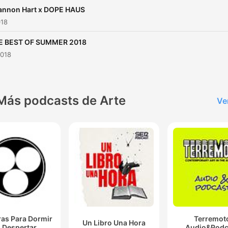
annon Hart x DOPE HAUS
018
E BEST OF SUMMER 2018
2018
Más podcasts de Arte
Ve
ras Para Dormir
Terremot
Un Libro Una Hora
 Despertar
Audio&Podc