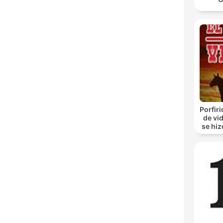
Porfir
de vi
se hiz