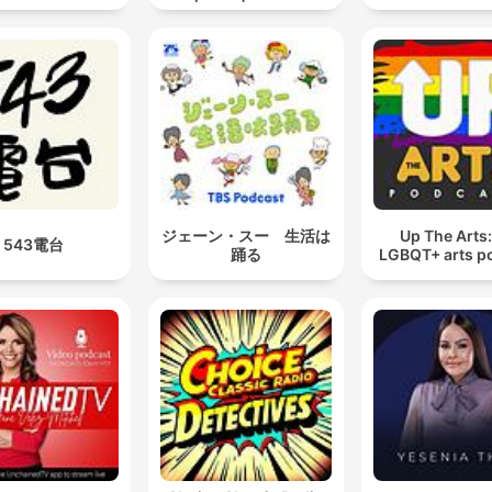
θεατρικά έργα
ジェーン・スー 生活は
Up The Arts
543電台
踊る
LGBQT+ arts p