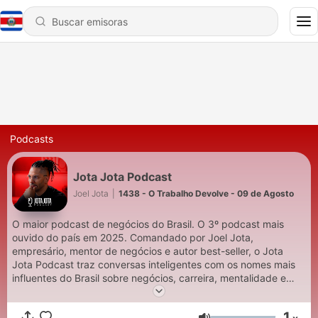
Podcasts
Jota Jota Podcast
Joel Jota
|
1438 - O Trabalho Devolve - 09 de Agosto
O maior podcast de negócios do Brasil. O 3º podcast mais
ouvido do país em 2025. Comandado por Joel Jota,
empresário, mentor de negócios e autor best-seller, o Jota
Jota Podcast traz conversas inteligentes com os nomes mais
influentes do Brasil sobre negócios, carreira, mentalidade e
decisões de alto impacto. 🎙️ Toda terça-feira, às 19h, um novo
episódio. 🎧 Todos os dias, às 01h02, sai o quadro O Trabalho
1