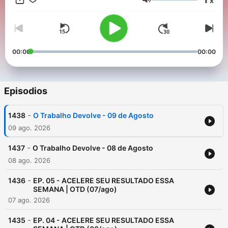
x
Devolve, áudios curtos com lições práticas para mudar de
Volumen
vida. Conteúdo para quem entende que performance começa
com clareza, disciplina e boas decisões.
00:00
00:00
Episodios
-
1438
O Trabalho Devolve - 09 de Agosto
09 ago. 2026
-
1437
O Trabalho Devolve - 08 de Agosto
08 ago. 2026
-
1436
EP. 05 - ACELERE SEU RESULTADO ESSA
SEMANA | OTD (07/ago)
07 ago. 2026
-
1435
EP. 04 - ACELERE SEU RESULTADO ESSA