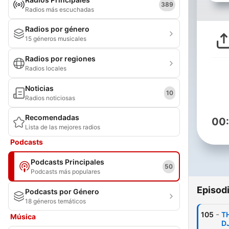
389
Radios más escuchadas
Radios por género
15 géneros musicales
Radios por regiones
Radios locales
Noticias
10
Radios noticiosas
Recomendadas
00
Lista de las mejores radios
Podcasts
Podcasts Principales
50
Podcasts más populares
Episod
Podcasts por Género
18 géneros temáticos
-
105
T
Música
D