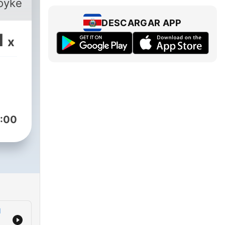
oykenya
DESCARGAR APP
1
x
:00
H