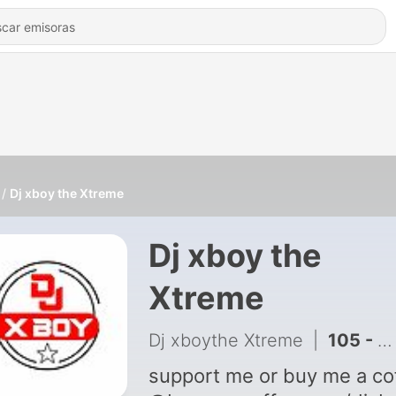
Dj xboy the Xtreme
Dj xboy the
Xtreme
Dj xboythe Xtreme
|
105 - THE WRAP UP (2026 MIX). 04. DRUMS AND REDRUMS EDITION WITH DJ XBOY KENYA FT JEFFAPP THE DJ
support me or buy me a co