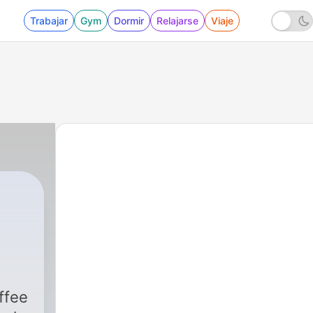
Trabajar
Gym
Dormir
Relajarse
Viaje
ffee