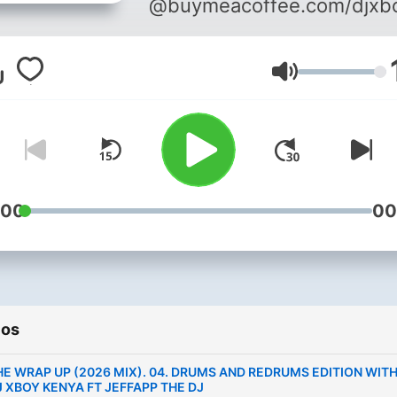
@buymeacoffee.com/djxb
Volumen
:00
00
ios
HE WRAP UP (2026 MIX). 04. DRUMS AND REDRUMS EDITION WIT
J XBOY KENYA FT JEFFAPP THE DJ