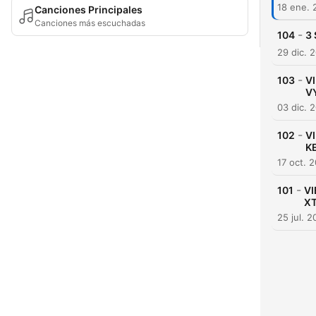
18 ene. 
Canciones Principales
Canciones más escuchadas
-
104
3
29 dic. 
-
103
V
V
03 dic. 
-
102
V
K
17 oct. 
-
101
VI
X
25 jul. 