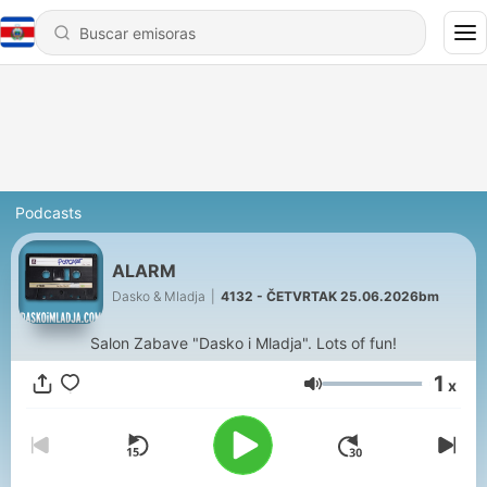
Podcasts
ALARM
Dasko & Mladja
|
4132 - ČETVRTAK 25.06.2026bm
Salon Zabave "Dasko i Mladja". Lots of fun!
1
x
Volumen