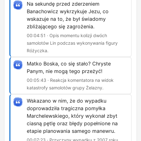
Na sekundę przed zderzeniem
Banachowicz wykrzykuje Jezu, co
wskazuje na to, że był świadomy
zbliżającego się zagrożenia.
00:04:51 · Opis momentu kolizji dwóch
samolotów Lin podczas wykonywania figury
Różyczka.
Matko Boska, co się stało? Chryste
Panym, nie mogą tego przeżyć!
00:05:43 · Reakcja komentatora na widok
katastrofy samolotów grupy Żelazny.
Wskazano w nim, że do wypadku
doprowadziła tragiczna pomyłka
Marchelewskiego, który wykonał zbyt
ciasną pętlę oraz błędy popełnione na
etapie planowania samego manewru.
00:07:23 · Przyczyny wypadku z 2007 roku