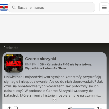
Podcasts
Czarne skrzynki
RMF FM
|
36 - Katastrofa F-16 nie była jedyną.
Wypadki na Radom Air Show
Największe i najbardziej wstrząsające katastrofy przytrafiają
się nagle i niespodziewanie. Ale co do nich doprowadziło? Jak
czuli się bohaterowie tych wydarzeń? Jak potoczyły się ich
dalsze losy? W podcaście Czarne Skrzynki wracamy do
katastrof, które zmieniły historię i rozbieramy je na czynniki
pierwsze. Podcast powstał na podstawie cyklu "Kod:
Katastrof" wyprodukowanego przez Bauer Media.
1