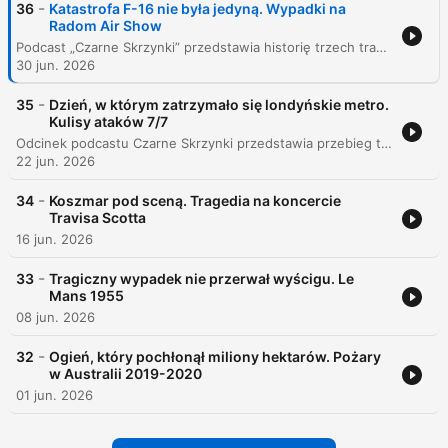
-
36
Katastrofa F-16 nie była jedyną. Wypadki na
Radom Air Show
Podcast „Czarne Skrzynki” przedstawia historię trzech tragicznych katastrof lotniczych, które miały miejsce podczas pokazów lotniczych Radom Airshow. Narracja prowadzi słuchacza przez wydarzenia z lat 2007, 2009 oraz 2025, analizując okoliczności wypadków, w których zginęli piloci oraz skutki tych tragedii dla bezpieczeństwa lotnictwa. Autor przybliża szczegóły zderzenia samolotów grupy Żelazny, upadku białoruskiego Su-27 oraz najnowszego wypadku myśliwca F-16 podczas treningu. Odcinek porusza kwestie błędów ludzkich, usterek technicznych oraz debaty publicznej dotyczącej ryzyka związanłego z organizacją tak widowiskowych, ale niebezpiecznych wydarzeń.
30 jun. 2026
-
35
Dzień, w którym zatrzymało się londyńskie metro.
Kulisy ataków 7/7
Odcinek podcastu Czarne Skrzynki przedstawia przebieg tragicznych wydarzeń z 7 lipca 2005 roku, kiedy to skoordynowane ataki terrorystyczne uderzyły w londyńskie metro i autobus. Narracja śledzi losy zamachowców, którzy zdetonowali ładunki w wagonach linii Circle, Piccadilly oraz Northern, a także w autobusie linii 30, powodując śmierć 52 osób i setki rannych. Dokumentacja obejmuje zarówno momenty kulminacyjne eksplozji, jak i późniejsze śledztwo, które ujawniło tożsamość sprawców oraz ich motywacje polityczne związane z obecnością wojsk brytyjskich w Iraku i Afganistanie. Historia ukazuje również osobiste dramaty ocalałych, takich jak Jackie Putnam i Louise Barry, oraz trwałą zmianę w brytyjskiej strategii bezpieczeństwa i poczuciu stabilności stolicy Wielkiej Brytanii.
22 jun. 2026
-
34
Koszmar pod sceną. Tragedia na koncercie
Travisa Scotta
16 jun. 2026
-
33
Tragiczny wypadek nie przerwał wyścigu. Le
Mans 1955
08 jun. 2026
-
32
Ogień, który pochłonął miliony hektarów. Pożary
w Australii 2019-2020
01 jun. 2026