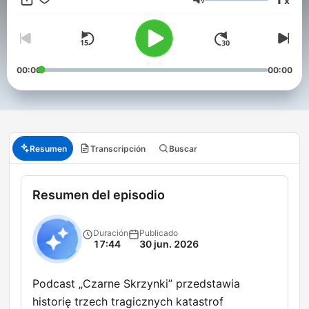
x
Volumen
00:00
00:00
Resumen
Transcripción
Buscar
Resumen del episodio
Duración
Publicado
17:44
30 jun. 2026
Podcast „Czarne Skrzynki” przedstawia
historię trzech tragicznych katastrof