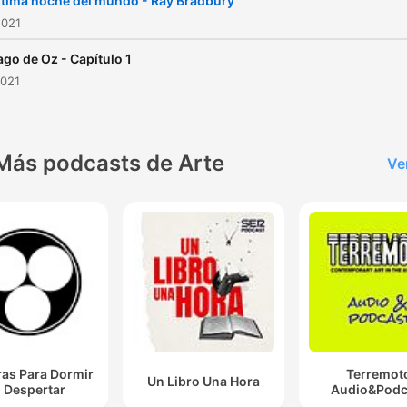
ltima noche del mundo - Ray Bradbury
2021
ago de Oz - Capítulo 1
2021
Más podcasts de Arte
Ve
ras Para Dormir
Terremot
Un Libro Una Hora
 Despertar
Audio&Podc