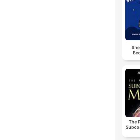
She
Bed
The 
Subco