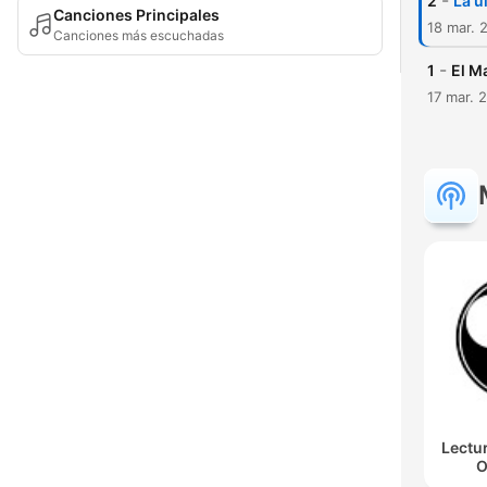
-
2
La ú
Canciones Principales
18 mar. 
Canciones más escuchadas
-
1
El M
17 mar. 
Lectu
O