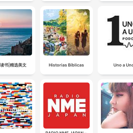
5读书|精选美文
Historias Bíblicas
Uno a Un
RADIO NME JAPAN～