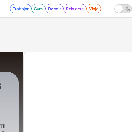
Trabajar
Gym
Dormir
Relajarse
Viaje
s
- La última noche del mundo - Ray Bradbury
mi