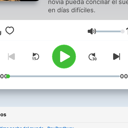
novia pueda conciliar el su
en días difíciles.
Volumen
:00
00
ios