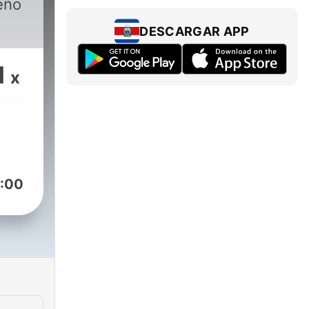
eño
DESCARGAR APP
1
x
:00