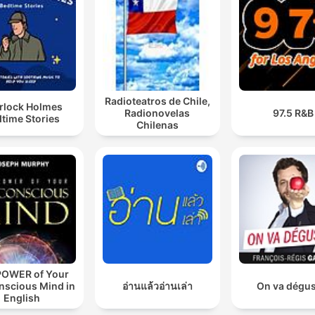
Radioteatros de Chile,
rlock Holmes
Radionovelas
97.5 R&B
time Stories
Chilenas
POWER of Your
nscious Mind in
อ่านแล้วอ่านเล่า
On va dégus
English