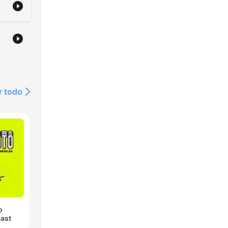
r todo
o
ast