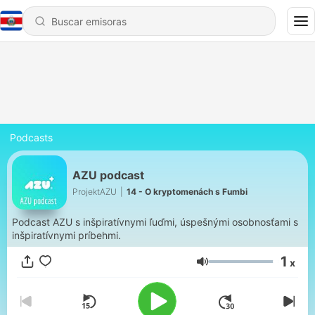
Podcasts
AZU podcast
ProjektAZU
|
14 - O kryptomenách s Fumbi
Podcast AZU s inšpiratívnymi ľuďmi, úspešnými osobnosťami s
inšpiratívnymi príbehmi.
1
x
Volumen