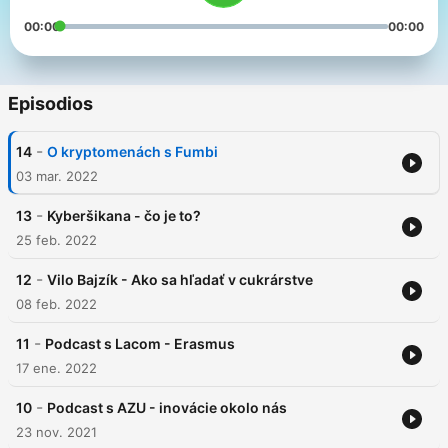
00:00
00:00
Episodios
-
14
O kryptomenách s Fumbi
03 mar. 2022
-
13
Kyberšikana - čo je to?
25 feb. 2022
-
12
Vilo Bajzík - Ako sa hľadať v cukrárstve
08 feb. 2022
-
11
Podcast s Lacom - Erasmus
17 ene. 2022
-
10
Podcast s AZU - inovácie okolo nás
23 nov. 2021