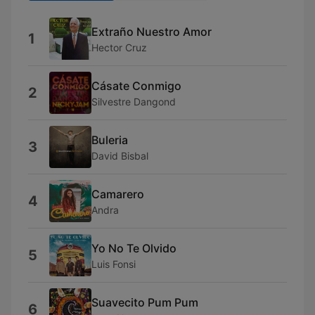
Extraño Nuestro Amor
1
Hector Cruz
Cásate Conmigo
2
Silvestre Dangond
Buleria
3
David Bisbal
Camarero
4
Andra
Yo No Te Olvido
5
Luis Fonsi
Suavecito Pum Pum
6