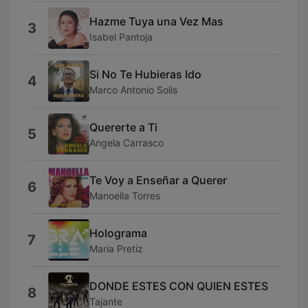
Hazme Tuya una Vez Mas
3
Isabel Pantoja
Si No Te Hubieras Ido
4
Marco Antonio Solis
Quererte a Ti
5
Angela Carrasco
Te Voy a Enseñar a Querer
6
Manoella Torres
Holograma
7
Maria Pretiz
DONDE ESTES CON QUIEN ESTES
8
Tajante