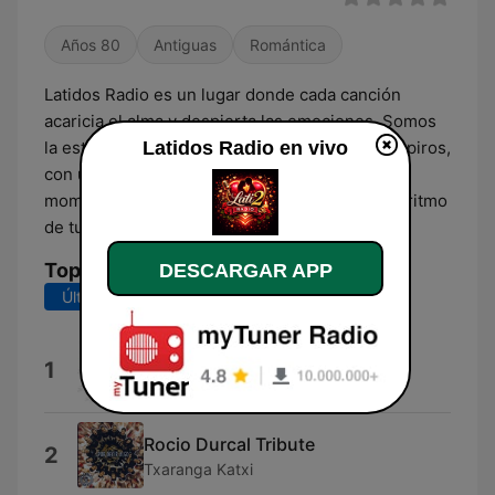
Años 80
Antiguas
Romántica
Latidos Radio es un lugar donde cada canción
acaricia el alma y despierta las emociones. Somos
Latidos Radio en vivo
la estación del amor, del recuerdo y de los suspiros,
con una selección musical que acompaña tus
momentos más íntimos. Aquí, la música late al ritmo
de tu corazón.
Top Canciones
DESCARGAR APP
Últimos 7 días
Últimos 30 días
Costa Rica
1
Costa Rica
Rocio Durcal Tribute
2
Txaranga Katxi