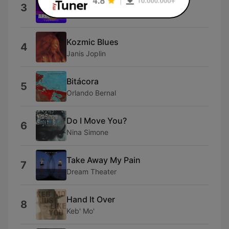
Himno Nacional Argentino
3
Diego Rafael Torres
Kozmic Blues
4
Janis Joplin
Bitácora
5
Orlando Bernal
Do I Move You?
6
Nina Simone
Take Away My Pain
7
Dream Theater
Hand It Over
8
Keb' Mo'