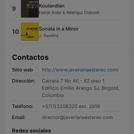
Koulandian
9
Habib Koité & Kélétigui Diabaté
Sonata in a Minor
10
J. Rawlins
Contactos
Sitio web
http://www.javerianaestereo.com/
Dirección:
Carrera 7 No 40 - 62 piso 1
Edificio Emilio Arango SJ. Bogotá,
Colombia
Teléfono:
+57(1)3208320 ext. 2919
Email:
director@javerianaestereo.com
Redes sociales