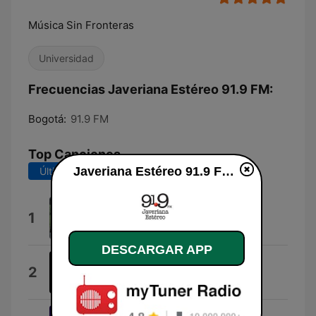
Música Sin Fronteras
Universidad
Frecuencias Javeriana Estéreo 91.9 FM:
Bogotá:
91.9 FM
Top Canciones
Javeriana Estéreo 91.9 FM en vivo
Últimos 7 días
Últimos 30 días
Bogotá Romántica
1
Tuna Javeriana
DESCARGAR APP
Enemigo Para El Amor
2
Francisco Javier