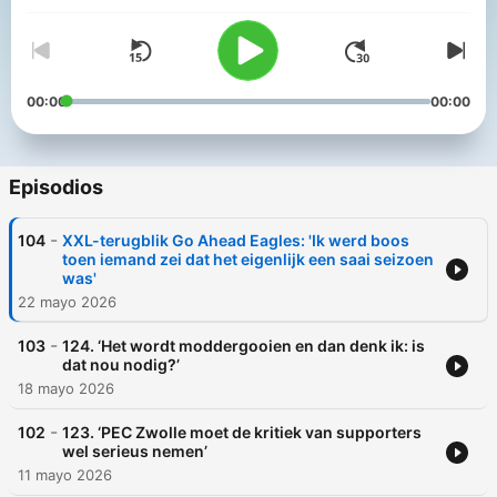
00:00
00:00
Episodios
-
104
XXL-terugblik Go Ahead Eagles: 'Ik werd boos
toen iemand zei dat het eigenlijk een saai seizoen
was'
22 mayo 2026
-
103
124. ‘Het wordt moddergooien en dan denk ik: is
dat nou nodig?’
18 mayo 2026
-
102
123. ‘PEC Zwolle moet de kritiek van supporters
wel serieus nemen’
11 mayo 2026