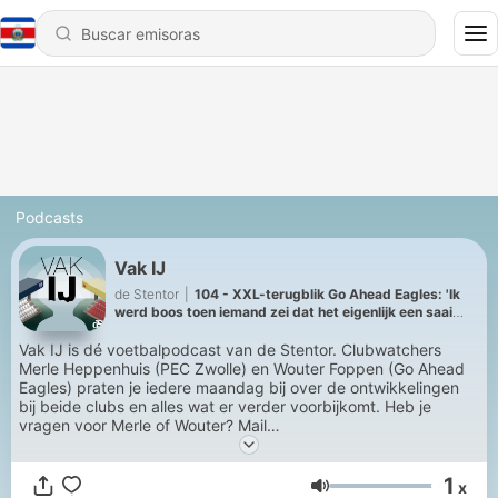
Podcasts
Vak IJ
de Stentor
|
104 - XXL-terugblik Go Ahead Eagles: 'Ik
werd boos toen iemand zei dat het eigenlijk een saai
seizoen was'
Vak IJ is dé voetbalpodcast van de Stentor. Clubwatchers
Merle Heppenhuis (PEC Zwolle) en Wouter Foppen (Go Ahead
Eagles) praten je iedere maandag bij over de ontwikkelingen
bij beide clubs en alles wat er verder voorbijkomt. Heb je
vragen voor Merle of Wouter? Mail
naar
sportredactie@destentor.nl
en wie weet volgt het
antwoord in de podcast!
1
x
Volumen